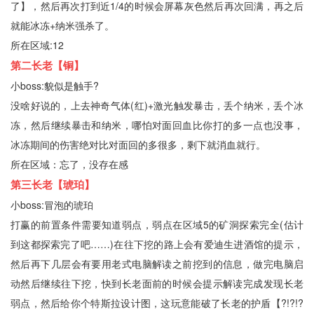
了】，然后再次打到近1/4的时候会屏幕灰色然后再次回满，再之后
就能冰冻+纳米强杀了。
所在区域:12
第二长老【铜】
小boss:貌似是触手?
没啥好说的，上去神奇气体(红)+激光触发暴击，丢个纳米，丢个冰
冻，然后继续暴击和纳米，哪怕对面回血比你打的多一点也没事，
冰冻期间的伤害绝对比对面回的多很多，剩下就消血就行。
所在区域：忘了，没存在感
第三长老【琥珀】
小boss:冒泡的琥珀
打赢的前置条件需要知道弱点，弱点在区域5的矿洞探索完全(估计
到这都探索完了吧……)在往下挖的路上会有爱迪生进酒馆的提示，
然后再下几层会有要用老式电脑解读之前挖到的信息，做完电脑启
动然后继续往下挖，快到长老面前的时候会提示解读完成发现长老
弱点，然后给你个特斯拉设计图，这玩意能破了长老的护盾【?!?!?