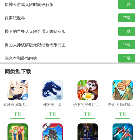
原神云游戏无限时间破解版
下载
侏罗纪世界
下载
楼下的早餐店无限金币无限钻石版
下载
劈山大师破解版无限经验无限元宝
下载
涂色本和装饰内购
下载
同类型下载
电影制片厂物语无限金币
下载
慕容三国手机版下载
下载
孤独战机破解版无限金币无限钻石
下载
原神云游戏无限时间破解版
侏罗纪世界
楼下的早餐店无限金币无限钻石版
劈山大师破解版无限经验无限元宝
下载
下载
下载
下载