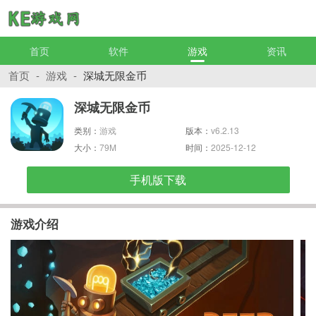
首页
软件
游戏
资讯
首页
-
游戏
-
深城无限金币
深城无限金币
类别：
游戏
版本：
v6.2.13
大小：
79M
时间：
2025-12-12
手机版下载
游戏介绍