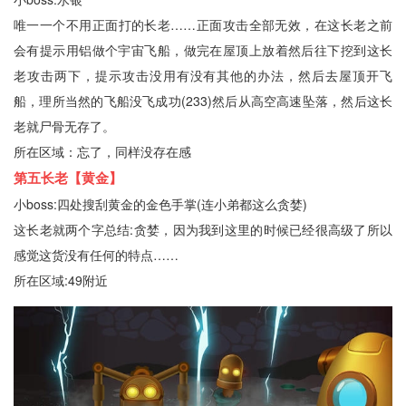
唯一一个不用正面打的长老……正面攻击全部无效，在这长老之前
会有提示用铝做个宇宙飞船，做完在屋顶上放着然后往下挖到这长
老攻击两下，提示攻击没用有没有其他的办法，然后去屋顶开飞
船，理所当然的飞船没飞成功(233)然后从高空高速坠落，然后这长
老就尸骨无存了。
所在区域：忘了，同样没存在感
第五长老【黄金】
小boss:四处搜刮黄金的金色手掌(连小弟都这么贪婪)
这长老就两个字总结:贪婪，因为我到这里的时候已经很高级了所以
感觉这货没有任何的特点……
所在区域:49附近