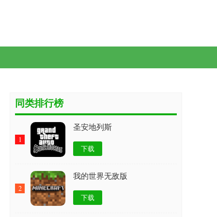
同类排行榜
圣安地列斯
1
下载
我的世界无敌版
2
下载