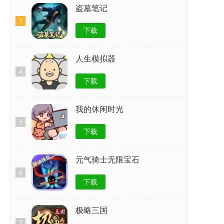
盗墓笔记
3
下载
人生模拟器
4
下载
我的休闲时光
5
下载
元气骑士无限宝石
6
下载
极略三国
7