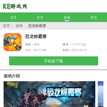
首页
软件
游戏
资讯
首页
-
游戏
-
恐龙称霸赛
恐龙称霸赛
类别：
游戏
版本：
v1.0 中文版
大小：
28.07 MB
时间：
2025-09-19
手机版下载
游戏介绍