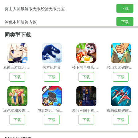
劈山大师破解版无限经验无限元宝
下载
涂色本和装饰内购
下载
同类型下载
电影制片厂物语无限金币
下载
慕容三国手机版下载
下载
孤独战机破解版无限金币无限钻石
下载
原神云游戏无限时间破解版
侏罗纪世界
楼下的早餐店无限金币无限钻石版
劈山大师破解版无限经验无限元宝
下载
下载
下载
下载
涂色本和装饰内购
电影制片厂物语无限金币
慕容三国手机版下载
孤独战机破解版无限金币无限钻石
下载
下载
下载
下载