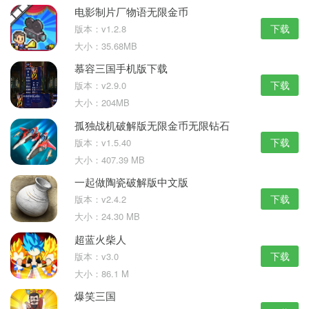
电影制片厂物语无限金币
下载
版本：v1.2.8
大小：35.68MB
慕容三国手机版下载
下载
版本：v2.9.0
大小：204MB
孤独战机破解版无限金币无限钻石
下载
版本：v1.5.40
大小：407.39 MB
一起做陶瓷破解版中文版
下载
版本：v2.4.2
大小：24.30 MB
超蓝火柴人
下载
版本：v3.0
大小：86.1 M
爆笑三国