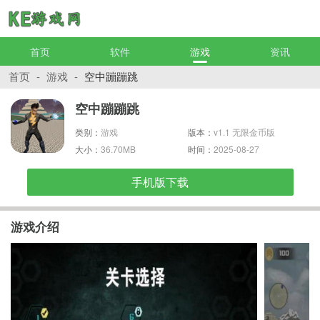
首页
软件
游戏
资讯
首页
-
游戏
-
空中蹦蹦跳
空中蹦蹦跳
类别：
游戏
版本：
v1.1 无限金币版
大小：
36.70MB
时间：
2025-08-27
手机版下载
游戏介绍