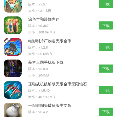
下载
版本：v1.5.1
大小：93.1 MB
涂色本和装饰内购
下载
版本：v0.367
大小：160.69 MB
电影制片厂物语无限金币
下载
版本：v1.2.8
大小：35.68MB
慕容三国手机版下载
下载
版本：v2.9.0
大小：204MB
孤独战机破解版无限金币无限钻石
下载
版本：v1.5.40
大小：407.39 MB
一起做陶瓷破解版中文版
下载
版本：v2.4.2