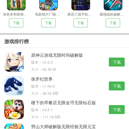
涂色本和装饰内购
电影制片厂物语无限金币
慕容三国手机版下载
孤独战机破解版无限金币无限钻石
下载
下载
下载
下载
游戏排行榜
原神云游戏无限时间破解版
下载
版本：v3.3.0
大小：54.39 M
侏罗纪世界
下载
版本：v1.64.6
大小：36.53 MB
楼下的早餐店无限金币无限钻石版
下载
版本：v2.6.1
大小：111.18 MB
劈山大师破解版无限经验无限元宝