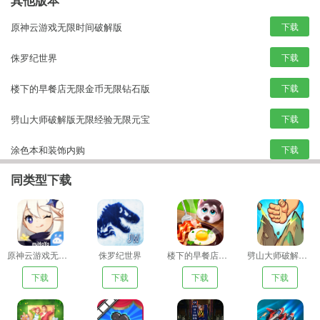
其他版本
原神云游戏无限时间破解版
下载
侏罗纪世界
下载
楼下的早餐店无限金币无限钻石版
下载
劈山大师破解版无限经验无限元宝
下载
涂色本和装饰内购
下载
同类型下载
电影制片厂物语无限金币
下载
慕容三国手机版下载
下载
孤独战机破解版无限金币无限钻石
下载
原神云游戏无限时间破解版
侏罗纪世界
楼下的早餐店无限金币无限钻石版
劈山大师破解版无限经验无限元宝
下载
下载
下载
下载