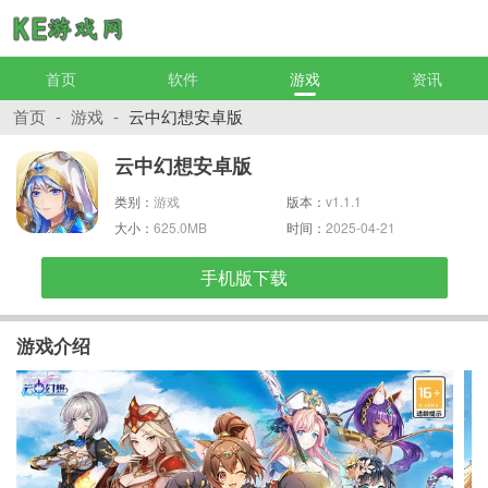
首页
软件
游戏
资讯
首页
-
游戏
-
云中幻想安卓版
云中幻想安卓版
类别：
游戏
版本：
v1.1.1
大小：
625.0MB
时间：
2025-04-21
手机版下载
游戏介绍