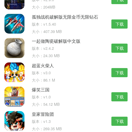
大小：204MB
孤独战机破解版无限金币无限钻石
下载
版本：v1.5.40
大小：407.39 MB
一起做陶瓷破解版中文版
下载
版本：v2.4.2
大小：24.30 MB
超蓝火柴人
下载
版本：v3.0
大小：86.1 M
爆笑三国
下载
版本：v1.0
大小：54.12 MB
皇家冒险团
下载
版本：v1.3
大小：269.35 MB