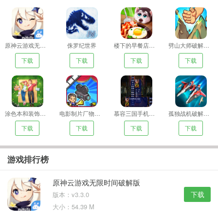
慕容三国手机版下载
下载
孤独战机破解版无限金币无限钻石
下载
原神云游戏无限时间破解版
侏罗纪世界
楼下的早餐店无限金币无限钻石版
劈山大师破解版无限经验无限元宝
下载
下载
下载
下载
涂色本和装饰内购
电影制片厂物语无限金币
慕容三国手机版下载
孤独战机破解版无限金币无限钻石
下载
下载
下载
下载
游戏排行榜
原神云游戏无限时间破解版
下载
版本：v3.3.0
大小：54.39 M