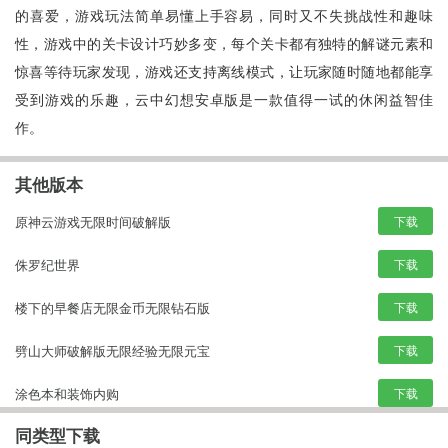
的喜爱，游戏玩法简单易懂上手容易，同时又不失挑战性和趣味
性，游戏中的关卡设计巧妙多变，每个关卡都有独特的解谜元素和
惊喜等待玩家发现，游戏还支持离线模式，让玩家随时随地都能享
受到游戏的乐趣，云中幻想安卓版是一款值得一试的休闲益智佳
作。
其他版本
原神云游戏无限时间破解版
下载
侏罗纪世界
下载
楼下的早餐店无限金币无限钻石版
下载
劈山大师破解版无限经验无限元宝
下载
涂色本和装饰内购
下载
同类型下载
电影制片厂物语无限金币
下载