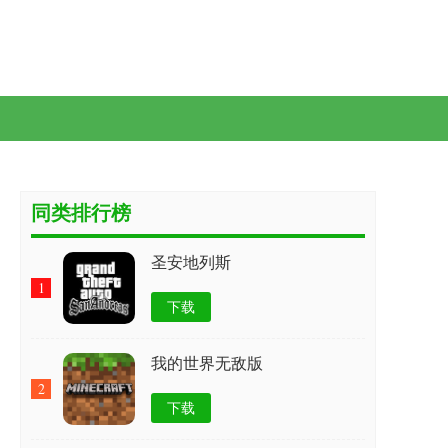
同类排行榜
圣安地列斯
1
下载
我的世界无敌版
2
下载