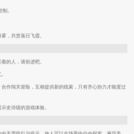
控制。
。
薄雾，共赏落日飞霞。
亮着的人，请前进吧。
忆。
，合作闯关冒险，互相提供新的线索，只有齐心协力才能度过
展示史诗级的游戏体验。
途中无需指引与提示，旅人可以在场景中自由探索、遍历美