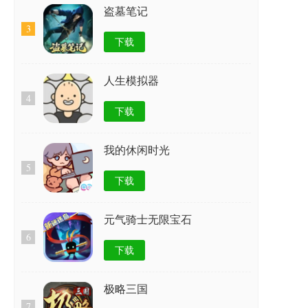
盗墓笔记
3
下载
人生模拟器
4
下载
我的休闲时光
5
下载
元气骑士无限宝石
6
下载
极略三国
7