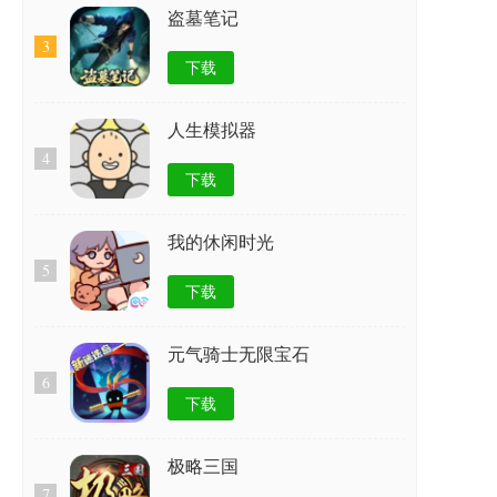
盗墓笔记
3
下载
人生模拟器
4
下载
我的休闲时光
5
下载
元气骑士无限宝石
6
下载
极略三国
7