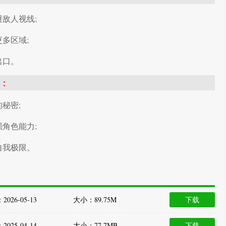
敌人视线;
多区域;
出口。
：
秘密;
角色能力;
自我极限。
026-05-13
大小：89.75M
下载
025-04-14
大小：77.7MB
下载