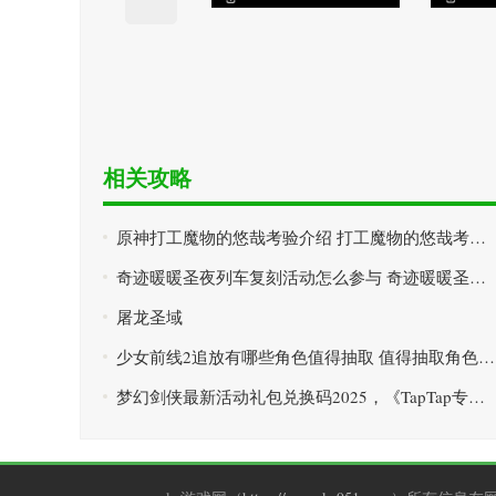
相关攻略
原神打工魔物的悠哉考验介绍 打工魔物的悠哉考验通关攻略
奇迹暖暖圣夜列车复刻活动怎么参与 奇迹暖暖圣夜列车复刻活动玩法攻略
屠龙圣域
少女前线2追放有哪些角色值得抽取 值得抽取角色推荐
梦幻剑侠最新活动礼包兑换码2025，《TapTap专属签到活动》