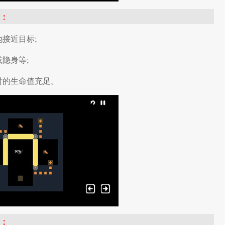
点：
接近目标;
隐身等;
时的生命值充足。
：