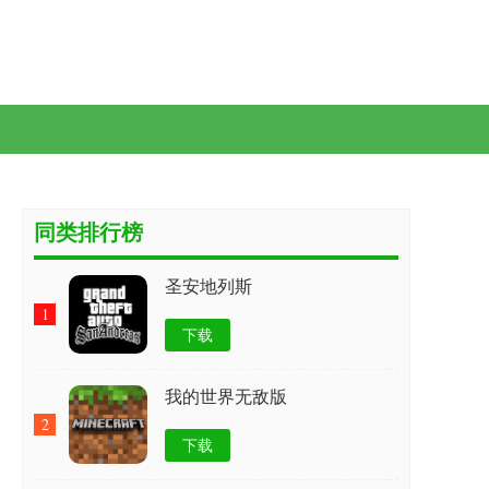
同类排行榜
圣安地列斯
1
下载
我的世界无敌版
2
下载