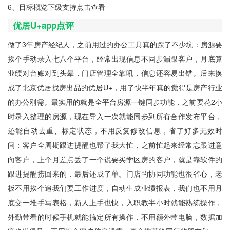
6、目标概览下级支持点击查看
优居U+app点评
做了3年房产经纪人，之前用过的办公工具真的踩了不少坑：房源要
挨个手动录入七八个平台，经常出现信息不同步漏跟客户，月底算
业绩对台账对到头晕，门店管理全靠吼，信息还容易出错。后来换
成了北京优居找房出品的优居U+，用了快半年真的觉得是房产行业
的办公刚需。最实用的就是全平台房源一键同步功能，之前要花2小
时录入整理的房源，现在导入一次就能同步到所有合作发布平台，
还能自动去重、标定状态，不用反复修改信息，省了好多无效时
间；客户全周期跟进提醒也帮了我大忙，之前忙起来经常忘跟进意
向客户，上个月差点丢了一个说要买学区房的客户，就是靠软件的
跟进提醒捞回来的，最后还成了单。门店的协同功能也很省心，老
板不用挨个追我们要工作进度，自动生成业绩报表，我们也不用月
底交一堆手写表格，新人上手也快，入职教半小时就能熟练操作，
外勤带看的时候手机就能搞定所有操作，不用额外带电脑，数据加