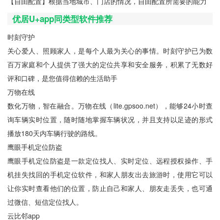
【自由配置】根据当地城市、门店的情况，自由配置所需要的能力
优居U+app同类型软件推荐
时刻守护
关心爱人、照顾家人，是每个人最为关心的事情。时刻守护已为数
百万家庭和个人提供了强大的定位共享和安全服务，积累了无数好
评和口碑，是您值得信赖的生活助手
万物在线
数化万物，智在融合。万物在线（lite.gpsoo.net），能够24小时查
询车辆实时位置，随时随地掌握车辆状况，并且支持以足迹的形式
播放180天内车辆行驶的路线。
鹰眼手机定位防盗
鹰眼手机定位防盗是一款定位找人、实时定位、远程授权操作、手
机挂失找回的手机定位软件，和家人朋友出去旅游时，使用它可以
让你实时查看他们的位置，防止自己和家人、朋友走丢失，也可通
过微信、短信定位找人。
云比邻app