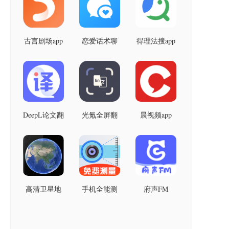
古言剧场app
恋爱话术聊
得理法搜app
最新版本
天回复app安
卓版
DeepL论文翻
光氪全屏翻
晨视频app
译
译免费版最
新版
高清卫星地
手机全能测
府声FM
图
量仪app