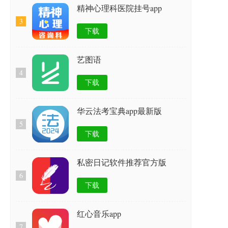
精神心理科医院挂号app
3
下载
艺图语
4
下载
华云法考宝典app最新版
5
下载
私密日记软件推荐官方版
6
下载
红心音乐app
7