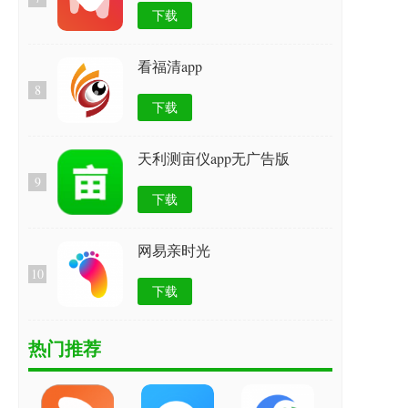
下载
看福清app
8
下载
天利测亩仪app无广告版
9
下载
网易亲时光
10
下载
热门推荐