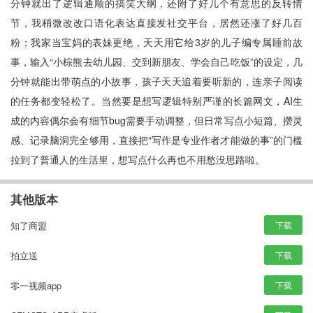
分钟就出了逻辑通顺的搞笑大纲，还附了好几个有意思的反转情
节，我稍微改改口语化表达直接发社交平台，居然还涨了好几百
粉；我家当宝妈的表妹更绝，天天用它给3岁的儿子编专属睡前故
事，输入“小棕熊去幼儿园、交到新朋友、学会自己吃饭”的设定，几
分钟就能出带萌点的小故事，孩子天天追着要听新的，连亲子阅读
的任务都变轻松了。当然要是想写逻辑特别严谨的长篇网文，AI生
成的内容偶尔会有细节bug需要手动调整，但日常写点小短篇、攒灵
感、记录脑洞完全够用，直接把“写作是专业作者才能做的事”的门槛
拉到了普通人的生活里，想写点什么再也不用愁没思路啦。
其他版本
知了商盟
下载
拍立送
下载
零一视频app
下载